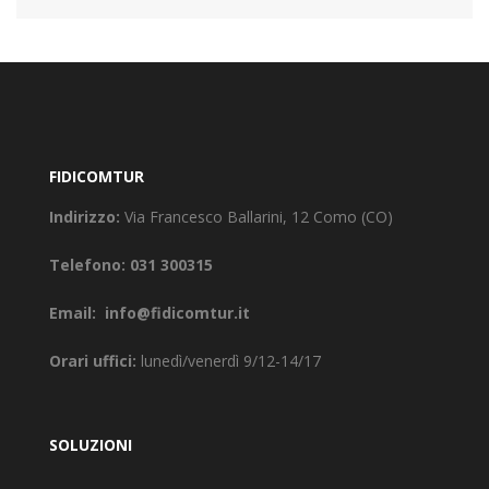
FIDICOMTUR
Indirizzo:
Via Francesco Ballarini, 12 Como (CO)
Telefono:
031 300315
Email:
info@fidicomtur.it
Orari uffici:
lunedì/venerdì 9/12-14/17
SOLUZIONI