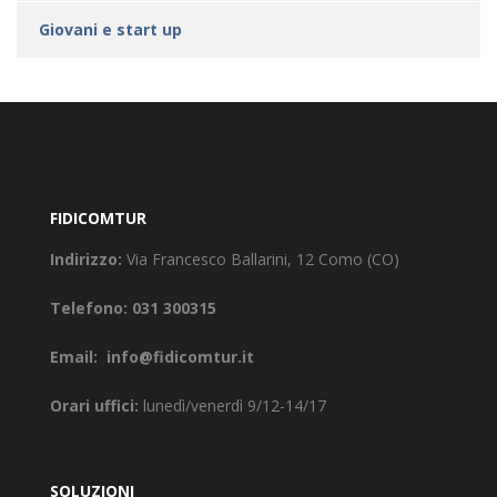
Giovani e start up
FIDICOMTUR
Indirizzo:
Via Francesco Ballarini, 12 Como (CO)
Telefono:
031 300315
Email:
info@fidicomtur.it
Orari uffici:
lunedì/venerdì 9/12-14/17
SOLUZIONI