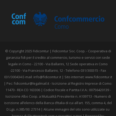
© Copyright 2025 Fidicomtur | Fidicomtur Soc. Coop. - Cooperativa di
garanzia fidi per il credito al commercio, turismo e servizi con sede
legale in Como - 22100 - Via Ballarini, 12 Sede operativa in Como
-22100 - Via Francesco Ballarini, 12 - Telefono 031/300315 - Fax
031/300434 E-mail:
info@fidicomtur.it
| Sito internet: www.fidicomtur.it
| Pec:
fidicomtur@legalmail.it
- Iscrizione al Registro Imprese di Como:
11470 - REA CO 163306 | Codice Fiscale e Partita I.V.A.: 00756420139 -
Iscrizione Albo Coop. a Mutualità Prevalente n. A109713 - Numero di
iscrizione all’elenco della Banca d’Italia di cui all’art. 155, comma 4, del
D.Lgs. n.385/93: 27314 | Alcune immagini del sito sono utilizzate su
licenza di Shutterstock.com e rispettivi autori | Powered by