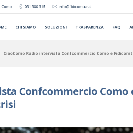
0 - Como
031 300 315
info@fidicomtur.it
OME
CHI SIAMO
SOLUZIONI
TRASPARENZA
FAQ
A
CiaoComo Radio intervista Confcommercio Como e Fidicomtur:
vista Confcommercio Como 
risi