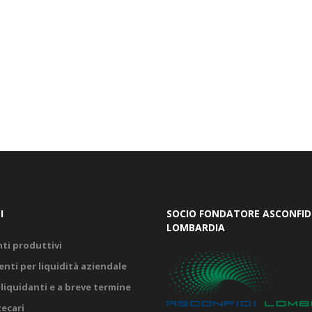
I
SOCIO FONDATORE ASCONFID
LOMBARDIA
ti produttivi
nti per liquidità aziendale
liquidanti e a breve termine
ecari