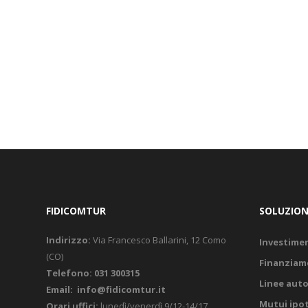
FIDICOMTUR
SOLUZION
Indirizzo:
Via Francesco Ballarini, 12 Como
Investimen
(CO)
Finanziame
Telefono:
031 300315
Linee auto
Email:
info@fidicomtur.it
Mutui ipot
Orari uffici:
lunedì/venerdì 9/12-14/17