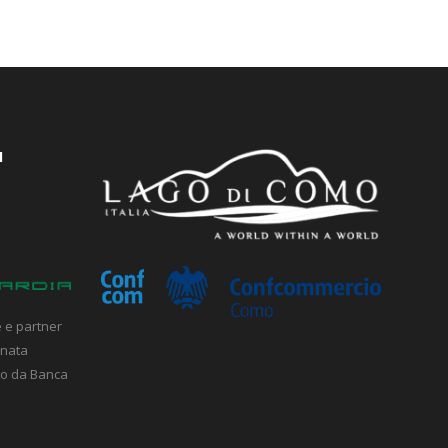
I
 e partner
inata
ato da Banca