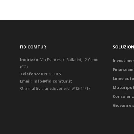
FIDICOMTUR
SOLUZION
Indirizzo:
Via Francesco Ballarini, 12 Como
Investimen
(CO)
Finanziame
Telefono:
031 300315
Linee auto
Email:
info@fidicomtur.it
Mutui ipot
Orari uffici:
lunedì/venerdì 9/12-14/17
Consulenza
Giovani e 