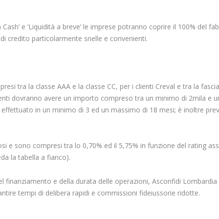
Cash’ e ‘Liquidità a breve’ le imprese potranno coprire il 100% del f
e di credito particolarmente snelle e convenienti.
i tra la classe AAA e la classe CC, per i clienti Creval e tra la fascia
iamenti dovranno avere un importo compreso tra un minimo di 2mila e u
ffettuato in un minimo di 3 ed un massimo di 18 mesi; è inoltre previ
iosi e sono compresi tra lo 0,70% ed il 5,75% in funzione del rating a
eda la tabella a fianco).
à del finanziamento e della durata delle operazioni, Asconfidi Lombardia
ntire tempi di delibera rapidi e commissioni fideiussorie ridotte.