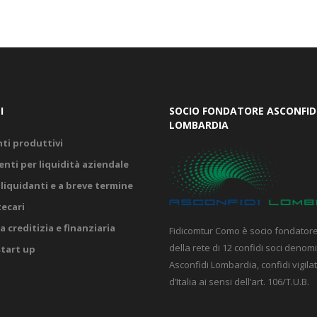
I
SOCIO FONDATORE ASCONFID
LOMBARDIA
ti produttivi
nti per liquidità aziendale
liquidanti e a breve termine
ecari
 creditizia e finanziaria
Fidicomtur Como è socio fondatore
della rete di 12 confidi soci denom
start up
Asconfidi Lombardia, confidi vigil
d’Italia ai sensi dell’art. 106/T.U.B.