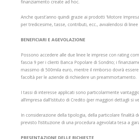
finanziamento create ad hoc.
Anche quest’anno quindi grazie ai prodotti ‘Motore Impresa 
per tredicesime, tasse, contributi, ecc., avvalendosi di line
BENEFICIARI E AGEVOLAZIONE
Possono accedere alle due linee le imprese con rating compres
fascia 9 per i clienti Banca Popolare di Sondrio; i finanz
massimo di 500mila euro, mentre il rimborso dovrà essere e
facoltà per le aziende di richiedere un preammortamento.
I tassi di interesse applicati sono particolarmente vantagg
all’impresa dall’Istituto di Credito (per maggiori dettagli si v
In considerazione della tipologia, della particolare finalit
previsto l’istituzione di una procedura agevolata tesa a gara
PRESENTAZIONE DELLE RICHIESTE