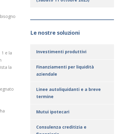
abbisogno
Le nostre soluzioni
Investimenti produttivi
 1 e la
n
Finanziamenti per liquidità
sta la
aziendale
ssegnato
Linee autoliquidanti e a breve
termine
 ha
Mutui ipotecari
Consulenza creditizia e